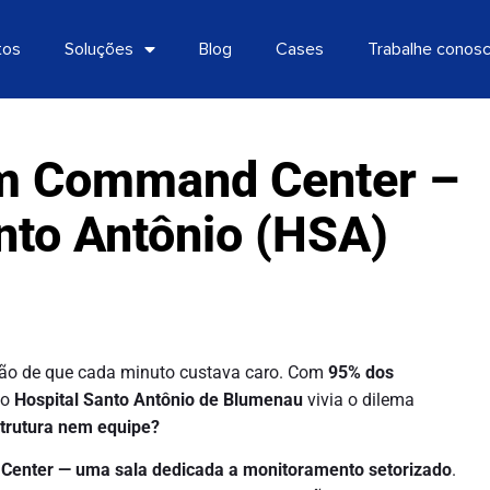
tos
Soluções
Blog
Cases
Trabalhe conos
um Command Center –
nto Antônio (HSA)
sação de que cada minuto custava caro. Com
95% dos
 o
Hospital Santo Antônio de Blumenau
vivia o dilema
trutura nem equipe?
enter — uma sala dedicada a monitoramento setorizado
.