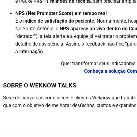
e trouxe
+R$ 11 milhões de receita
, sem precisar ampliar
NPS (Net Promoter Score) em tempo real
É o
índice de satisfação do paciente
. Normalmente, hosp
No Santo Antônio, o
NPS aparece ao vivo dentro do C
“detrator”), a tela alerta e a equipe já vai tratar o pro
detalhe de assistência. Assim, o feedback não fica “par
a internação
.
Quer transformar seus indicadores
Conheça a solução Co
SOBRE O WEKNOW TALKS
Série de conversas com líderes e clientes Weknow que trans
que com o objetivo de melhorar desfechos, custos e experiênci