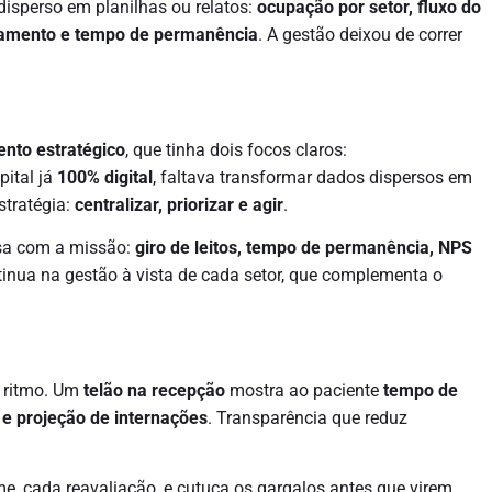
disperso em planilhas ou relatos:
ocupação por setor, fluxo do
andamento e tempo de permanência
. A gestão deixou de correr
nto estratégico
, que tinha dois focos claros:
pital já
100% digital
, faltava transformar dados dispersos em
stratégia:
centralizar, priorizar e agir
.
rsa com a missão:
giro de leitos, tempo de permanência, NPS
ntinua na gestão à vista de cada setor, que complementa o
o ritmo. Um
telão na recepção
mostra ao paciente
tempo de
 e projeção de internações
. Transparência que reduz
 cada reavaliação, e cutuca os gargalos antes que virem