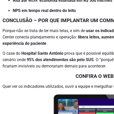
Alta até 9h59: economia estimada em R$ 500 mil/mês
NPS em tempo real dentro do leito
CONCLUSÃO – POR QUE IMPLANTAR UM COM
Porque não se trata de ter mais telas, e sim de
usar os indica
Center conecta planejamento e operação:
libera leitos, aume
experiência do paciente
.
O case do
Hospital Santo Antônio
prova que é possível equili
cenário onde
95% dos atendimentos são pelo SUS
. O “porquê
ficariam invisíveis ou demorariam demais para acontecer.
CONFIRA O WE
Quer ver os indicadores utilizados, ouvir a equipe e mergulha