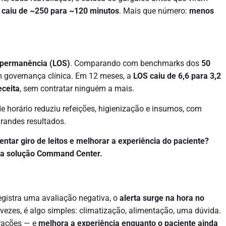
o caiu de ~250 para ~120 minutos
. Mais que número:
menos
 permanência (LOS)
. Comparando com benchmarks dos
50
m governança clínica. Em 12 meses, a
LOS caiu de 6,6 para 3,2
eceita
, sem contratar ninguém a mais.
de horário reduziu refeições, higienização e insumos, com
randes resultados.
tar giro de leitos e melhorar a experiência do paciente?
 a solução Command Center.
egistra uma avaliação negativa, o
alerta surge na hora no
as vezes, é algo simples: climatização, alimentação, uma dúvida.
trações — e
melhora a experiência enquanto o paciente ainda