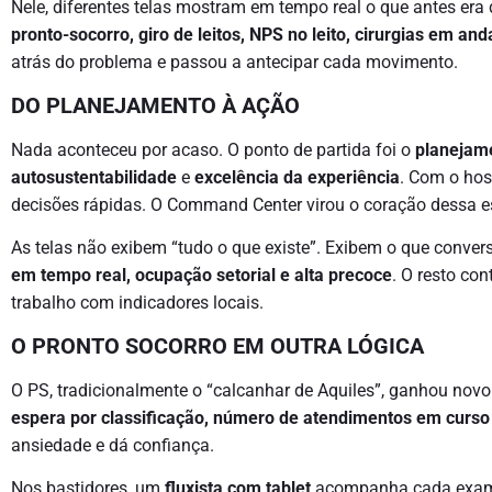
Nele, diferentes telas mostram em tempo real o que antes era 
pronto-socorro, giro de leitos, NPS no leito, cirurgias em 
atrás do problema e passou a antecipar cada movimento.
DO PLANEJAMENTO À AÇÃO
Nada aconteceu por acaso. O ponto de partida foi o
planejame
autosustentabilidade
e
excelência da experiência
. Com o hos
decisões rápidas. O Command Center virou o coração dessa e
As telas não exibem “tudo o que existe”. Exibem o que conve
em tempo real, ocupação setorial e alta precoce
. O resto co
trabalho com indicadores locais.
O PRONTO SOCORRO EM OUTRA LÓGICA
O PS, tradicionalmente o “calcanhar de Aquiles”, ganhou nov
espera por classificação, número de atendimentos em curso
ansiedade e dá confiança.
Nos bastidores, um
fluxista com tablet
acompanha cada exame,