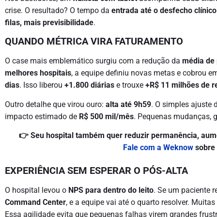
crise. O resultado? O tempo da
entrada até o desfecho clínic
filas, mais previsibilidade
.
QUANDO MÉTRICA VIRA FATURAMENTO
O case mais emblemático surgiu com a redução da
média de
melhores hospitais
, a equipe definiu novas metas e cobrou e
dias
. Isso liberou
+1.800 diárias
e trouxe
+R$ 11 milhões de r
Outro detalhe que virou ouro:
alta até 9h59
. O simples ajuste 
impacto estimado de
R$ 500 mil/mês
. Pequenas mudanças, g
👉 Seu hospital também quer reduzir permanência, aumen
Fale com a Weknow
sobre
EXPERIÊNCIA SEM ESPERAR O PÓS-ALTA
O hospital levou o
NPS para dentro do leito
. Se um paciente r
Command Center
, e a equipe vai até o quarto resolver. Muit
Essa agilidade evita que pequenas falhas virem grandes frus