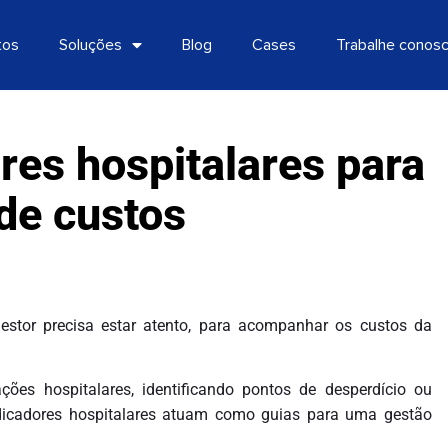
tos
Soluções
Blog
Cases
Trabalhe conos
ores hospitalares para
de custos
gestor precisa estar atento, para acompanhar os custos da
ções hospitalares, identificando pontos de desperdício ou
ndicadores hospitalares atuam como guias para uma gestão